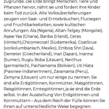
zugrunde. Die Erde bringt Menschen, Tiere und
Pflanzen hervor, nährt sie und fordert ihre Kinder
beim Tod zurück. Alte Volksüberlieferungen
zeugen von Saat- und Erntebräuchen, Flursegen
und Fruchtbarkeitsriten, sowie kultischen
Anrufungen. Ala (Nigeria), Altan-Telgey (Mongolei),
Asase Yaa (Ghana), Banba (Irland), Ceres
(römisch),Chicomecoatl (Südamerika), Coatlicue
(vorkolumbianisch, Mexiko), Emboq Shri (Java),
Demeter (Griechenland), Inari (Japan), Inanna
(Sumer), Rugiu Boba (Litauen), Nerthus
(germanisch), Pachiamama (Bolivien), Uti Hiata
(Pawnee-IndianerInnen), Zaramama (Peru),
Zemyna (Litauen) um nur einige zu nennen. Sie
sind alle Erdgöttinnen, Kornmütter, Maisgöttinnen,
Reisgöttinnen, Erntegöttinnen, ja sie sind die Erde
selbst. In der Ausstellung Von Erdgöttinnen und
Kornmüttern – Aus dem Reich der Fülle können Sie
ihnen auf unterschiedliche Weise begegnen.