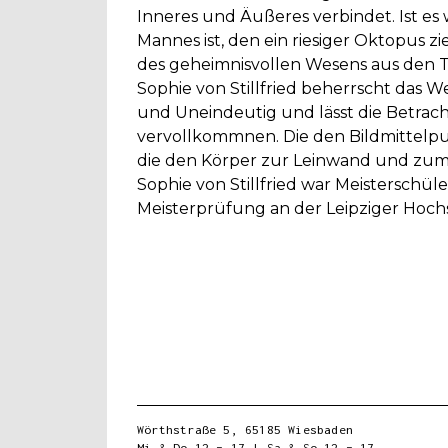
Inneres und Äußeres verbindet. Ist es 
Mannes ist, den ein riesiger Oktopus 
des geheimnisvollen Wesens aus den Ti
Sophie von Stillfried beherrscht das W
und Uneindeutig und lässt die Betrac
vervollkommnen. Die den Bildmittelpun
die den Körper zur Leinwand und zum
Sophie von Stillfried war Meisterschü
Meisterprüfung an der Leipziger Hoch
Wörthstraße 5, 65185 Wiesbaden
Mi & Do 12 – 17 | Sa & So 12 – 17